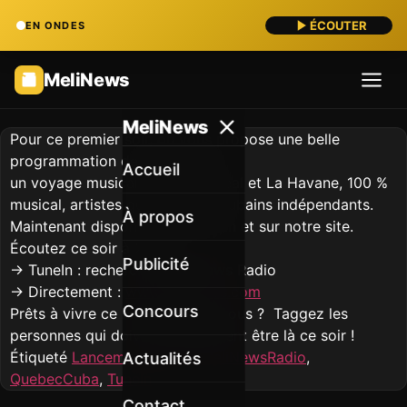
ÉCOUTER
EN ONDES
Meli
News
Meli
News
Pour ce premier soir, on vous propose une belle
programmation de
20h à 22h
:
Accueil
un voyage musical entre Montréal et La Havane, 100 %
musical, artistes québécois et cubains indépendants.
À propos
Maintenant disponible sur
TuneIn
et sur notre site.
Écoutez ce soir à 20h
:
Publicité
→
TuneIn
: recherchez
MeliNews Radio
→
Directement
:
www.melinews.com
Concours
Prêts à vivre ce moment avec nous ?
Taggez les
personnes qui doivent absolument être là ce soir !
Étiqueté
LancementCeSoir
,
MeliNewsRadio
,
Actualités
QuebecCuba
,
TuneIn
Contact