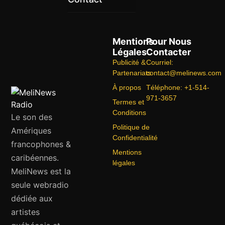
Mentions
Pour Nous
Légales
Contacter
Publicité &
Courriel:
Partenariats
contact@melinews.com
À propos
Téléphone: +1-514-
971-3657
Termes et
Conditions
Le son des
Politique de
Amériques
Confidentialité
francophones &
Mentions
caribéennes.
légales
MeliNews est la
seule webradio
dédiée aux
artistes